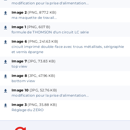
modification pour la prise d'alimentation...
Oscillateur Hartley
Image 2
(PNG, 877.2 KB)
Oscillateur à variables d'état
Le principe de
ma maquette de travail...
fonctionnement est simple, il fait appel à un
Image 1
(PNG, 607 B)
circuit LC accordé sur la base d'un oscillateur
formule de THOMSON d'un circuit LC série
Colpitts.
Image 6
(PNG, 241.63 KB)
circuit imprimé double-face avec trous métallisés, sérigraphie
La valeur des condensateurs étant connue (
j'ai
et vernis épargne
mesuré leur valeur avec mon capacimètre pour plus
Image 7
(JPG, 73.83 KB)
de précision dans les calculs
), il ne reste plus (...) qu'à
top view
appliquer la formule de THOMSON qui va bien pour
Image 8
(JPG, 47.96 KB)
calculer la valeur de Lx: (
voir Image 1
) Lorsque que les
bottom view
réactances de la self en série avec le condensateur
Image 10
(JPG, 52.76 KB)
sont de valeur quasiment identiques (
condition
modification pour la prise d'alimentation...
difficile à obtenir compte tenu des pertes et des
Image 3
(PNG, 35.88 KB)
capacités parasites...
), alors la fréquence d'oscillation
Réglage du ZÉRO
du système s'appelle la fréquence de résonance
f0
.
Ces calculs sont intégralement réalisés par le micro-