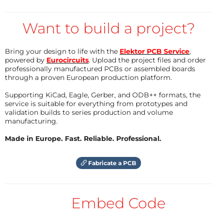
accueillait un micro-contrôleur PIC18F2550 en le
remplaçant par un
Want to build a project?
PIC18F252
, n'ayant nul besoin de
l'interface USB embarquée, et ajouté un afficheur
LCD de 2x16 caractères.
Bring your design to life with the
Elektor PCB Service
,
powered by
Eurocircuits
. Upload the project files and order
J'ai ensuite développé un petit logiciel sous mikroC
professionally manufactured PCBs or assembled boards
permettant tout comme dans sa version première la
through a proven European production platform.
mesure d'une self quelconque, et l'affichage formaté
Supporting KiCad, Eagle, Gerber, and ODB++ formats, the
(
en nH, µH et mH
) de sa valeur sur le LCD, le
service is suitable for everything from prototypes and
changement de gamme étant automatique. J'ai
validation builds to series production and volume
manufacturing.
volontairement opté pour la série PIC18F car il y a
quelques calculs en virgule flottante ainsi que des
Made in Europe. Fast. Reliable. Professional.
élévations au carré et la série PIC16F dans ces cas
précis pose problème...
Fabricate a PCB
Un petit mot sur le relais Reed REL1:
Embed Code
Afin d'obtenir une oscillation qui démarre
franchement quelque soit la valeur de la self