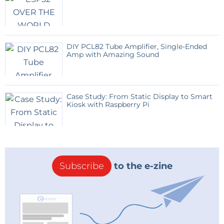
engendrer des erreurs dues aux capacités parasites...
celles que j'utilise (
visibles sur la photo de ma
maquette - Image 2
) mesurent 12 cm et sont
munies de fiches grippe-fils.
DIY PCL82 Tube Amplifier, Single-Ended
Amp with Amazing Sound
J'ai à nouveau quelque peu modifié le schéma que
j'avais publié en premier lieu et ceci pour plusieurs
raisons :
Case Study: From Static Display to Smart
Kiosk with Raspberry Pi
le relais tout d'abord... l'auteur avait prévu un
modèle Meder (
DIP05-2A72-21D
) possédant 2
contacts travail (
NO
) connectés en //, mais je
dispose d'un Meder (
DIP05-1A72-11D
) à 1 seul
Subscribe
to the e-zine
contact (NO).
Cependant, je n'ai pu trouver la librairie Meder
dans Eagle v7.7.0, et ai du utiliser celle de Hamlin
(
HE722A0500
) en remplacement. Il se trouve
que les 2 modèles sont parfaitement