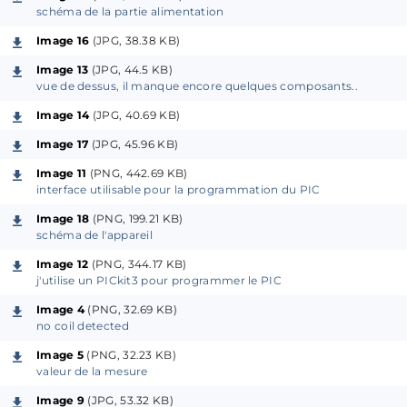
fonctionnant sous Windows qui permet de
schéma de la partie alimentation
récupérer via l'USB la valeur de la self analysée et de
Image 16
(JPG, 38.38 KB)
l'afficher sur l'écran de votre ordinateur.
Image 13
(JPG, 44.5 KB)
Sa démarche m'a vivement intéressé, mais je
vue de dessus, il manque encore quelques composants..
recherchais plutôt un appareil autonome...
Image 14
(JPG, 40.69 KB)
Je tiens à le remercier ici pour son partage qui a été
Image 17
(JPG, 45.96 KB)
la base de mon étude.
Image 11
(PNG, 442.69 KB)
interface utilisable pour la programmation du PIC
Description du fonctionnement et
logiciel
Image 18
(PNG, 199.21 KB)
schéma de l'appareil
Il existe plusieurs possibilités pour concevoir un
oscillateur capable de fournir un signal de forme
Image 12
(PNG, 344.17 KB)
j'utilise un PICkit3 pour programmer le PIC
sinusoïdale, comme par exemple (
source Wikipedia
) :
Image 4
(PNG, 32.69 KB)
no coil detected
Oscillateur Colpitts
(
configuration retenue...
)
Image 5
(PNG, 32.23 KB)
Oscillateur Clapp
valeur de la mesure
Oscillateur à déphasage
Image 9
(JPG, 53.32 KB)
Oscillateur Pierce