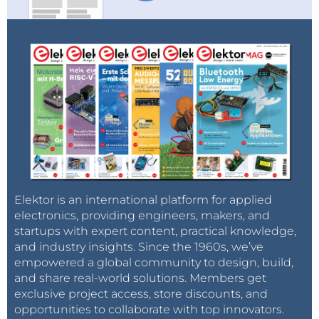
compatibles au niveau de leur brochage, bien
évidemment. Mon PCB tient compte de cette
spécificité.
l'afficheur LCD... sur ma maquette celui-ci est
raccordé au PortC via un connecteur de type
HE10. Sur le PCB final il sera directement monté
en "impériale" au moyen d'un connecteur
enfichable à 16 voies.
De fait j'ai prévu des trous de fixation sur le PCB
pour pouvoir l'y fixer solidement de façon fiable
Elektor is an international platform for applied
à l'aide d'entretoises nylon.
electronics, providing engineers, makers, and
le bouton poussoir câblé à l'origine sur RC3... il
startups with expert content, practical knowledge,
l'est dorénavant sur RC5, ceci pour des
and industry insights. Since the 1960s, we’ve
commodités de routage du PCB.
empowered a global community to design, build,
and share real-world solutions. Members get
exclusive project access, store discounts, and
Conception et mise en coffret
opportunities to collaborate with top innovators.