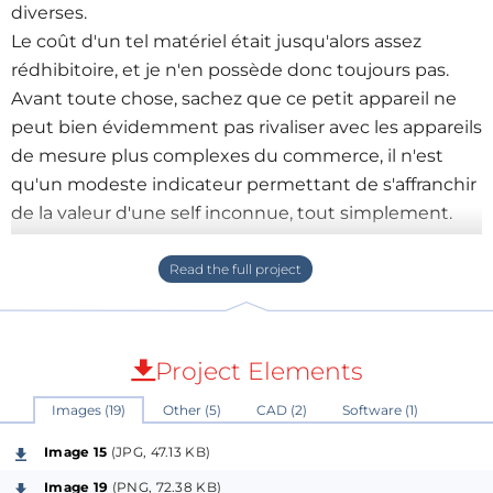
diverses.
Le coût d'un tel matériel était jusqu'alors assez
rédhibitoire, et je n'en possède donc toujours pas.
Avant toute chose, sachez que ce petit appareil ne
peut bien évidemment pas rivaliser avec les appareils
de mesure plus complexes du commerce, il n'est
qu'un modeste indicateur permettant de s'affranchir
de la valeur d'une self inconnue, tout simplement.
J'ai cependant récemment découvert (en 2017) un
site
(
http://kudelsko.free.fr/inductance_usb/sommaire.ht
m
) dans lequel est décrite la réalisation DIY (
D
o
I
t
Project Elements
Y
ourself:
faites-le vous-même
) d'un petit appareil
Images (19)
Other (5)
CAD (2)
Software (1)
permettant la mesure de selfs inconnues sur une
plage de quelques dizaines de nH à 10mH environ...
Image 15
(JPG, 47.13 KB)
De plus, l'auteur à développé une petite interface
Image 19
(PNG, 72.38 KB)