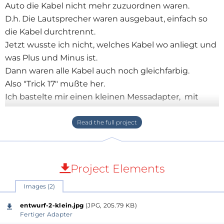
Auto die Kabel nicht mehr zuzuordnen waren.
D.h. Die Lautsprecher waren ausgebaut, einfach so
die Kabel durchtrennt.
Jetzt wusste ich nicht, welches Kabel wo anliegt und
was Plus und Minus ist.
Dann waren alle Kabel auch noch gleichfarbig.
Also "Trick 17" mußte her.
Ich bastelte mir einen kleinen Messadapter, mit
Lochmaster und nur 10Bauteilen
[1XPlatine,1xWechselschalter
(Schiebeschalter),4xDioden "1N4148" und 4
Widerstände (10K ,22K 33K, 47K).
Erklärung:
Project Elements
Die Leitungen 1,3,5,7 (obere Steckerreihe) sind
Images (2)
kurzgeschlossen, von da aus geht es auf einen
Wechselschalter, je nach Stellung misst man die
entwurf-2-klein.jpg
(JPG, 205.79 KB)
Anschlüsse(welcher wo liegt, da unterschiedlicher
Fertiger Adapter