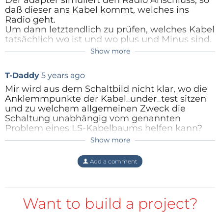
Der adapter simuliert den Radio Anschluss, so
daß dieser ans Kabel kommt, welches ins
Radio geht.
Um dann letztendlich zu prüfen, welches Kabel
tatsächlich wo ist und wo plus und Minus sind.
Denn oft basteln Freaks da dran rum und
Show more
wissen naher nicht, was wo hin kommt.
Reply
T-Daddy
5 years ago
Mir wird aus dem Schaltbild nicht klar, wo die
Anklemmpunkte der Kabel_under_test sitzen
und zu welchem allgemeinen Zweck die
Schaltung unabhängig vom genannten
Problem eines LS-Kabelbaums helfen kann?
Wie ist bei der Messung vorzugehen und
Show more
welche Anzeigen führen zu welchen
Schlussfolgerungen?
Add a comment
Reply
Want to build a project?