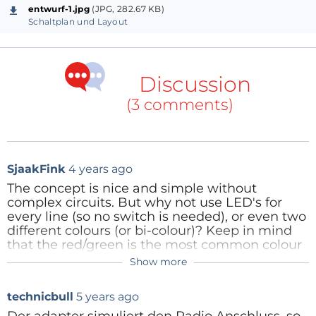
Widerstände,leicht zuzuordnen).Oder in der anderen
entwurf-1.jpg
(JPG, 282.67 KB)
Stellung mit Hilfe der Dioden, wo jeweils die
Schaltplan und Layout
Anschlüsse Plus und der Minus sind.
Vorteil :Alles mit einem einfachen Multimeter leicht
durchführbar.
Discussion
Man braucht nicht ewig hin und her rennen und
(3 comments)
ständig umstecken,wie mit einem
Durchgangsprüfer.
OK,Professionell sieht anders aus, doch es musste
SjaakFink
4 years ago
eine einfache schnelle Lösung her.
The concept is nice and simple without
complex circuits. But why not use LED's for
every line (so no switch is needed), or even two
different colours (or bi-colour)? Keep in mind
that the red/green is the most common colour
blindness, so the standard bi-colour LED's
Show more
won't be the best choice.
Reply
technicbull
5 years ago