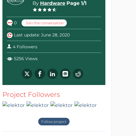
By
Hardware
Page 1/1
0
Join the conversation
Last update: June 28, 2020
4 Followers
5256 Views
Project Followers
Follow project