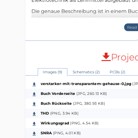
Elektrotechnik als Lehrmittel aufgebaut 
Die genaue Beschreibung ist in einem Buc
aufgebauter Wegbegleiter durch den komp
Beschreibungen sind detailliert und mathe
verstehen. Die einzelnen Teilschaltungen
simuliert werden.
Zielgruppen:
Proje
- Studierende des Studiengangs Elektro- 
- Hobby-Elektroniker und alle, die gerne e
Images (9)
Schematics (2)
PCBs (2)
Das Buch ist unter
wicTronic
beschrieben un
verstarker-mit-transparantem-gehause-0.jpg
(JP
978-3-8482-2174-5
Buch Vorderseite
(JPG, 260.13 KB)
Als Projekt im Elektor soll der Verstärker m
Buch Rückseite
(JPG, 380.93 KB)
Verfügung gestellt werden.
THD
(PNG, 3.94 KB)
Beste Grüsse
Wirkungsgrad
(PNG, 4.54 KB)
Stefan Wicki
SNRA
(PNG, 4.01 KB)