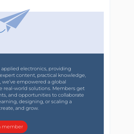
r applied electronics, providing
expert content, practical knowledge,
0s, we’ve empowered a global
e real-world solutions. Members get
nts, and opportunities to collaborate
arning, designing, or scaling a
create, and grow.
a member