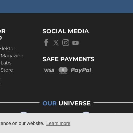
OR
SOCIAL MEDIA
D
Elektor
r Magazine
SAFE PAYMENTS
 Labs
 Store
t
s
OUR
UNIVERSE
rience on our website.
Learn more