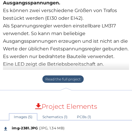
Ausgangsspannungen.
Es können zwei verschiedene Größen von Trafos
bestückt werden (EI30 oder EI42).
Als Spannungsregler werden einstellbare LM317
verwendet. So kann man beliebige
Ausgangsspannungen erzeugen und ist nicht an die
Werte der üblichen Festspannungsregler gebunden.
Es werden nur bedrahtete Bauteile verwendet.
Eine LED zeigt die Betriebsbereitschaft an.
Es ist genügend Platz für Kühlkörper für die Regler
vorgesehen.
Schaltungsbeschreibung:
Die Netzleitung wird an X1 angeschlossen, von X1-1
über die Sicherung F1 zum Pin 1 der Trafos. An X2
Project Elements
kann man einen Netzschalter anschließen, falls nicht
Images (5)
Schematics (1)
PCBs (1)
benötigt überbrücken oder die zweite Netzleitung
direkt an X2-2 anschließen, der ist mit Pin 5 der Trafos
img-2381.JPG
(JPG, 1.34 MB)