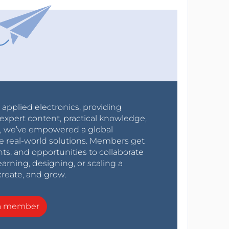
r applied electronics, providing
expert content, practical knowledge,
0s, we’ve empowered a global
e real-world solutions. Members get
nts, and opportunities to collaborate
arning, designing, or scaling a
create, and grow.
a member