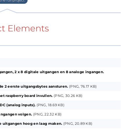
2C bus aan waardoor het mogelijk is van acht
 ic's.
ct Elements
 zo dat deze over 8 digitale in- en 8 uitgangen
k om 8 analoge ingangen op aan te sluiten.
u' kan dan de controle over al deze hardware op
. Je kan dit in een terminal venster via de
en grafisch programma dat is geschreven in
gangen, 2 x 8 digitale uitgangen en 8 analoge ingangen.
bruik te maken van het programma 'putty' alleen
de 2 eerste uitgangsbytes aansturen.
(PNG, 76.17 KB)
de software van dit project.
t raspberry board invullen.
(PNG, 30.26 KB)
le ingangen, 2 x 8 digitale uitgangen en 8
ADC (analog inputs).
(PNG, 18.69 KB)
//www.dcisite.be/download/rpiioview.goed.pdf
e ingangen volgen.
(PNG, 22.32 KB)
 de uitgangen hoog en laag maken.
(PNG, 20.89 KB)