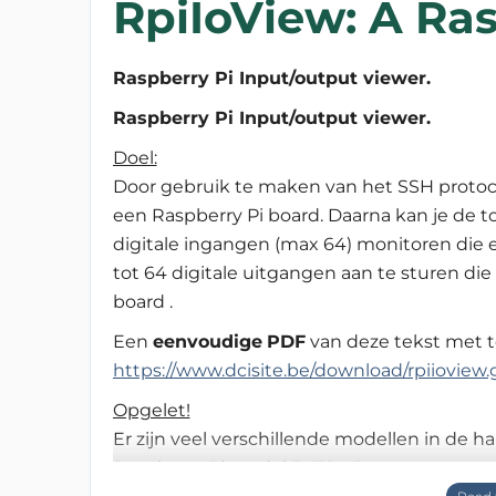
RpiIoView: A Ras
Raspberry Pi Input/output viewer.
Raspberry Pi Input/output viewer.
Doel:
Door gebruik te maken van het SSH protoc
een Raspberry Pi board. Daarna kan je de 
digitale ingangen (max 64) monitoren die e
tot 64 digitale uitgangen aan te sturen d
board .
Een
eenvoudige
PDF
van deze tekst met t
https://www.dcisite.be/download/rpiioview.
Opgelet!
Er zijn veel verschillende modellen in de h
Raspberry Pi model B 512MB