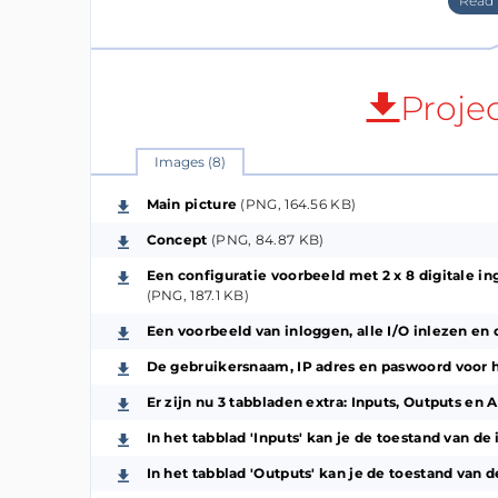
ARMv6-compatible processor rev 7 (v6l)
In het kort:
Op het Raspberry Pi board sluiten we een I
'PCA9555' ic's aan te sluiten en vier 'ADS7830'
Proje
Daarna configureren we een PCA9555 module
beschikt.
Images (8)
Het ADS7830 ic maakt het dan weer mogelij
Main picture
(PNG, 164.56 KB)
Op een PC met als operating system 'Ubunt
Concept
(PNG, 84.87 KB)
het Raspberry Pi board worden overgenomen
command line of door gebruik maken van e
Een configuratie voorbeeld met 2 x 8 digitale in
(PNG, 187.1 KB)
Java.
Op een Windows installatie kan je door ge
Een voorbeeld van inloggen, alle I/O inlezen en 
maar in een terminal omgeving werken met 
De gebruikersnaam, IP adres en paswoord voor he
Een configuratie voorbeeld met 2 x 8 digita
Er zijn nu 3 tabbladen extra: Inputs, Outputs en 
analoge ingangen. Zie foto's of
PDF
:
https:
In het tabblad 'Inputs' kan je de toestand van d
Benodigdheden:
In het tabblad 'Outputs' kan je de toestand van
Een PC met als operating system 'Ubuntu'.