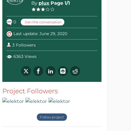
By
plux
Page 1/1
0
Join the conversation
Last update: June 29, 2020
3 Followers
6363 Views
Project Followers
Follow project