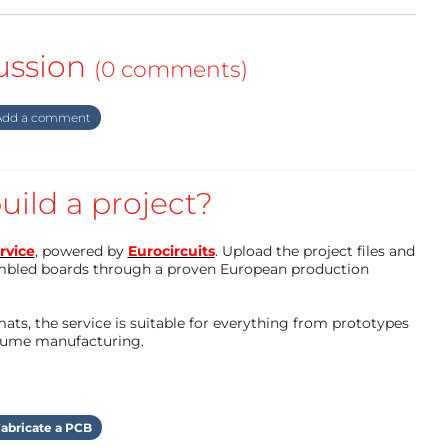
schillende andere Debian distributies. Dit is
ussion
(0 comments)
n ADS7830 of één PCA9555 is op aangesloten.
dd a comment
d zijn er een aantal verschillende
uild a project?
er zelf een PCB voor maakt.
rvice
, powered by
Eurocircuits
. Upload the project files and
or de RPI model B.
mbled boards through a proven European production
UBLIN_Module-GnuPi
oge module: GNUBLIN module-ADC.
ts, the service is suitable for everything from prototypes
UBLIN_Module-ADC
olume manufacturing.
oject/i2cgpio-24v-interface-card.13425.html
abricate a PCB
piioview.goed.pdf