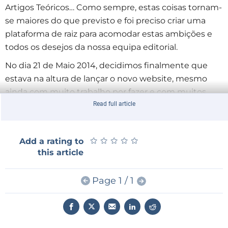
Artigos Teóricos… Como sempre, estas coisas tornam-
se maiores do que previsto e foi preciso criar uma
plataforma de raiz para acomodar estas ambições e
todos os desejos da nossa equipa editorial.
No dia 21 de Maio 2014, decidimos finalmente que
estava na altura de lançar o novo website, mesmo
ainda com muito trabalho por fazer e com muitos
pontos na nossa “lista de desejos” por realizar ou
Read full article
ainda sem estarem a funcionar como pretendíamos.
Nos últimos dias, a EIM tem estado a trabalhar
★
★
★
★
★
★
★
★
★
★
Add a rating to
intensamente para completar o projecto.
this article
Em primeiro lugar, a nova plataforma online é
dinâmica e está formatada idealmente para ser
Page 1 / 1
visualizada em qualquer dispositivo, em resoluções
diferentes e tamanhos de ecrã. Em segundo lugar, o
website oferece o melhor serviço aos nossos