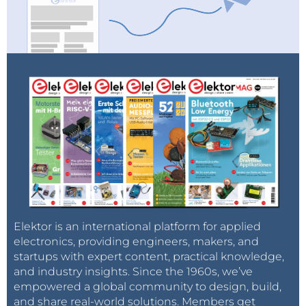
Director da audioXpress
Elektor International Media
A Contribuir para a Evolução da Tecnologia Áudio
A audioXpress combina os melhores artigos,
projectos, dicas e técnicas para produzir áudio da
melhor qualidade, ligando fabricantes e
distribuidores com os técnicos de áudio e
entusiastas sempre à procura das soluções mais
inovadoras em som, acústica e electrónica áudio.
Website e Redes Sociais:
Elektor is an international platform for applied
http://audioxpress.com
electronics, providing engineers, makers, and
startups with expert content, practical knowledge,
Facebook
and industry insights. Since the 1960s, we’ve
Twitter
empowered a global community to design, build,
and share real-world solutions. Members get