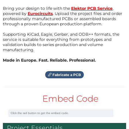
Vorsicht, wenn der Empfänger an Netzspannung ist!
Bring your design to life with the
Elektor PCB Service
,
powered by
Eurocircuits
. Upload the project files and order
Auch an den 5V kann man hier einen tödlichen
professionally manufactured PCBs or assembled boards
Stromschlag bekommen. Der Empfänger ist ein
through a proven European production platform.
rundum berührungssicheres Gehäuse einzubauen.
Supporting KiCad, Eagle, Gerber, and ODB++ formats, the
Schön wäre ein 3D-Druck, dieser wäre aber dann
service is suitable for everything from prototypes and
teurer als das Gerät selbst. So bleibt nur der
validation builds to series production and volume
manufacturing.
Selbstbau aus PVC-Platten. Die Gehäuseabmaße
betragen dann 70 x 63 x 17mm. Das Protokoll für die
Made in Europe. Fast. Reliable. Professional.
Übertragung habe ich komplett selbst entworfen
und auf maximale Sicherheit ausgelegt. Damit ist es
Fabricate a PCB
möglich bis zu 128 Bytes je Block zu übertragen. Ich
kann mir vorstellen, auch Sensordaten im IoT Bereich
Embed Code
damit zu übertragen. Alle Dokus zum Protokoll sind
im Quelltext und im Schaltplan zu finden. Sender &
Empfängerplatine sind 100% in SMD ausgeführt.
„Nicht“-SMD Bauteile werden zu diesen
Project Essentials
umfunktioniert und entsprechend gebogen. Die