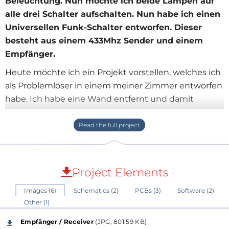
Beleuchtung. Nun möchte ich beide Lampen auf
alle drei Schalter aufschalten. Nun habe ich einen
Universellen Funk-Schalter entworfen. Dieser
besteht aus einem 433Mhz Sender und einem
Empfänger.
Heute möchte ich ein Projekt vorstellen, welches ich
als Problemlöser in einem meiner Zimmer entworfen
habe. Ich habe eine Wand entfernt und damit
plötzlich zwei Stromkreise für die Beleuchtung. Nun
möchte ich beide Lampen auf alle drei Schalter
aufschalten. Nun habe ich einen Universellen Funk-
Schalter entworfen. Dieser besteht aus einem
433Mhz Sender und einem Empfänger. Ziel war es
Project Elements
kostengünstig dieses Projekt zu realisieren. Im
Images (6)
Schematics (2)
PCBs (3)
Software (2)
Baumarkt bekommt man einen Funksender ab etwa
Other (1)
25€, ein Empfänger dazu kostet noch mehr.
Bekannte Homematic Funkschalter kosten locker
Empfänger / Receiver
(JPG, 801.59 KB)